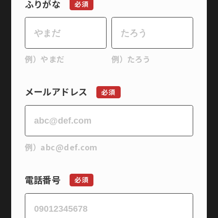
ふりがな
必須
例）やまだ
例）たろう
メールアドレス
必須
例）
abc@def.com
電話番号
必須